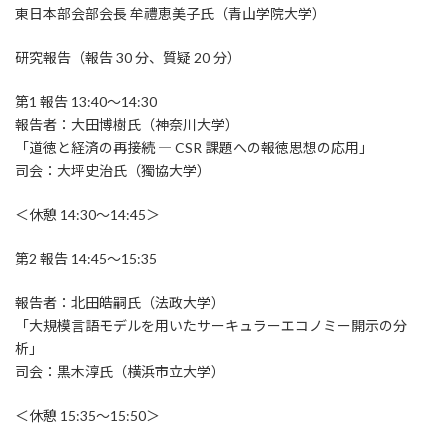
東日本部会部会長 牟禮恵美子氏（青山学院大学）
研究報告（報告 30 分、質疑 20 分）
第1 報告 13:40～14:30
報告者：大田博樹氏（神奈川大学）
「道徳と経済の再接続 ― CSR 課題への報徳思想の応用」
司会：大坪史治氏（獨協大学）
＜休憩 14:30～14:45＞
第2 報告 14:45～15:35
報告者：北田皓嗣氏（法政大学）
「大規模言語モデルを用いたサーキュラーエコノミー開示の分
析」
司会：黒木淳氏（横浜市立大学）
＜休憩 15:35～15:50＞