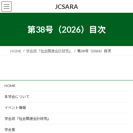
コ
ナ
JCSARA
ン
ビ
テ
ゲ
ン
ー
ツ
シ
第38号（2026）目次
へ
ョ
ス
ン
キ
に
ッ
移
HOME
学会誌『社会関連会計研究』
第38号（2026）目次
プ
動
HOME
本学会について
イベント情報
学会誌『社会関連会計研究』
学会賞