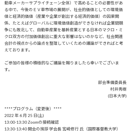
動車メーカーサプライチェーン全体）で高めることの必要性があ
る中で、今後のＥＶ車市場の展開が、社会的価値としての環境価
値と経済的価値（産業や企業が創出する経済的価値）の因果関
係、たとえばグローバルに環境価値創造ができなければ企業間競
争にも敗北して、自動車産業を基幹産業とする日本のマクロ・ミ
クロ双方の付加価値創出に重大な影響はないのかなど、社会関連
会計の視点からの論点を整理していくための議論ができればと考
えております。
ご参加の皆様の積極的なご議論を賜りましたら幸いでございま
す。
部会準備委員長
村井秀樹
(日本大学)
****プログラム（変更後）****
2022 年 6 月 25 日(土)
13:00-13:30 Zoomの接続確認
13:30-13:40 開会の挨拶 学会長 宮崎修行 氏（国際基督教大学）