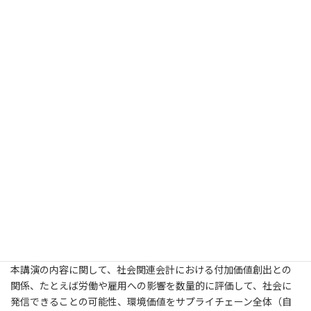
本日6月25日（土）午後1時30分より東日本部会をZoom方式に開
催をさせて頂きます。会員の皆様にご案内をさせて頂きました本
日のプログラムに一部、変更が生じましたので再度、プログラム
（2ページ目）のご案内を申し上げます。
変更点は、本学会の宮崎修行会長のご推薦によりエックハルト・
ヒッツアー先生（国際基督教大学）の特別報告（13:40～14:20）
として、英語での自然エネルギー使用に関する環境負荷（と財務
的負担）に関するご報告を行って頂けることになりました。
また、本日のご講演として「EVを取り巻く状況と今後の見通し 」
を櫻井啓一郎氏（産業技術総合研究所 安全科学研究部門 社会
とLCA研究グループ 主任研究員）に行って頂きますが、本講演内
容に対する社会関連会計研究の視点からの解題のポイントを事前
にご紹介をさせて頂きます。
（解題ポイント）
本講演の内容に関して、社会関連会計における付加価値創出との
関係、たとえば労働や雇用への影響を数量的に評価して、社会に
発信できることの可能性、環境価値をサプライチェーン全体（自